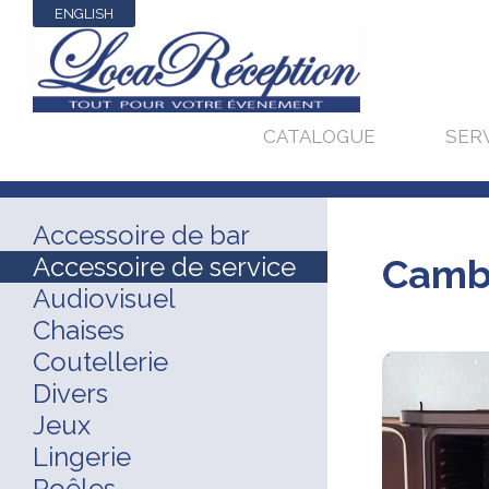
ENGLISH
CATALOGUE
SER
Accessoire de bar
Accessoire de service
Camb
Audiovisuel
Chaises
Coutellerie
Divers
Jeux
Lingerie
Poêles