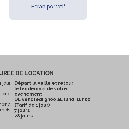
Écran portatif
URÉE DE LOCATION
1 jour
Départ la veille et retour
le lendemain de votre
maine
événement
Du vendredi 9h00 au lundi 16h00
maine
(Tarif de 1 jour)
 mois
7 jours
28 jours