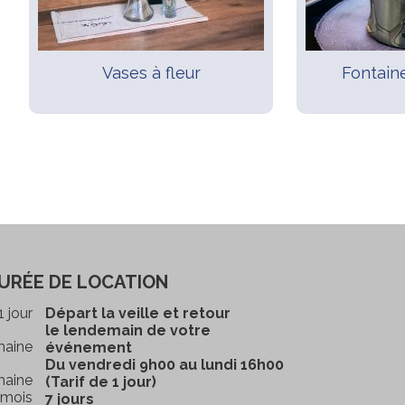
Vases à fleur
Fontain
URÉE DE LOCATION
1 jour
Départ la veille et retour
le lendemain de votre
maine
événement
Du vendredi 9h00 au lundi 16h00
maine
(Tarif de 1 jour)
 mois
7 jours