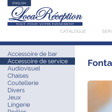
ENGLISH
CATALOGUE
SER
Accessoire de bar
Accessoire de service
Fonta
Audiovisuel
Chaises
Coutellerie
Divers
Jeux
Lingerie
Poêles