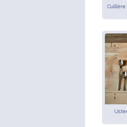
Cuillèr
Usten