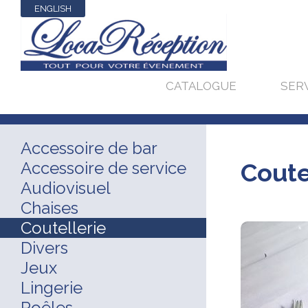
ENGLISH
CATALOGUE
SER
Accessoire de bar
Accessoire de service
Coute
Audiovisuel
Chaises
Coutellerie
Divers
Jeux
Lingerie
Poêles