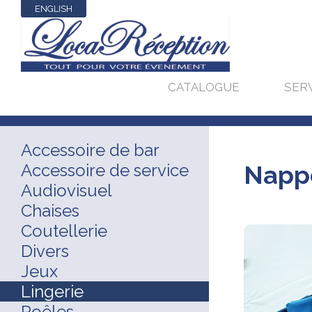
ENGLISH
CATALOGUE
SER
Accessoire de bar
Accessoire de service
Nappe
Audiovisuel
Chaises
Coutellerie
Divers
Jeux
Lingerie
Poêles